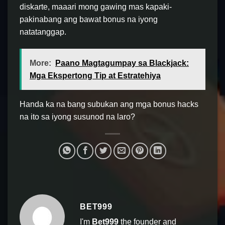
diskarte, maaari mong gawing mas kapaki-
pakinabang ang bawat bonus na iyong
natatanggap.
More:
Paano Magtagumpay sa Blackjack:
Mga Ekspertong Tip at Estratehiya
Handa ka na bang subukan ang mga bonus hacks
na ito sa iyong susunod na laro?
BET999
I'm
Bet999
the founder and