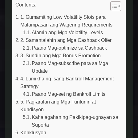
Contents:
1. Gumamit ng Low Volatility Slots para
Malampasan ang Wagering Requirements
Alamin ang Mga Volatility Levels
2. Samantalahin ang Mga Cashback Offer
Paano Mag-optimize sa Cashback
3. Sundin ang Mga Bonus Promotion
Paano Mag-subscribe para sa Mga
Update
4. Lumikha ng isang Bankroll Management
Strategy
Paano Mag-set ng Bankroll Limits
5. Pag-aralan ang Mga Tuntunin at
Kundisyon
Kahalagahan ng Pakikipag-ugnayan sa
Suporta
Konklusyon