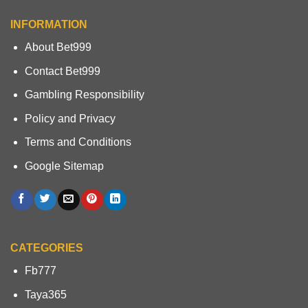
INFORMATION
About Bet999
Contact Bet999
Gambling Responsibility
Policy and Privacy
Terms and Conditions
Google Sitemap
CATEGORIES
Fb777
Taya365