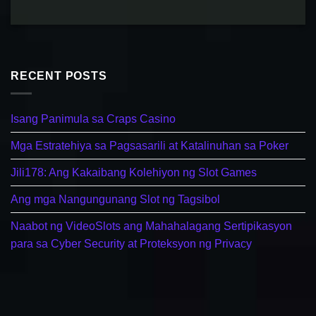
RECENT POSTS
Isang Panimula sa Craps Casino
Mga Estratehiya sa Pagsasarili at Katalinuhan sa Poker
Jili178: Ang Kakaibang Kolehiyon ng Slot Games
Ang mga Nangungunang Slot ng Tagsibol
Naabot ng VideoSlots ang Mahahalagang Sertipikasyon
para sa Cyber Security at Proteksyon ng Privacy