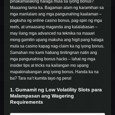
pinakamalaking halaga mula sa iyong bonus?
Maaaring tama ka. Bagaman alam ng karamihan sa
mga manlalaro ang mga pangunahing kaalaman –
pagkuha ng online casino bonus, pag-spin ng mga
reels, at umaasang maganda ang kalalabasan –
may ilang mga advanced na teknika na maaari
mong gamitin upang makuha ang higit pang halaga
mula sa casino kapag nag-claim ka ng iyong bonus.
Samahan mo kami habang tinitingnan natin ang
mga pangunahing bonus hacks – lahat ng mga
insider tips at tricks na kailangan mo upang
mapakinabangan ang iyong bonus. Handa ka na
ba? Tara na’t kumita tayo ng pera!
1. Gumamit ng Low Volatility Slots para
Malampasan ang Wagering
Requirements