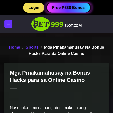
Skip
Free ₱888 Bonus
Login
to
content
Home
/
Sports
/
Mga Pinakamahusay Na Bonus
Hacks Para Sa Online Casino
Mga Pinakamahusay na Bonus
Hacks para sa Online Casino
Nasubukan mo na bang hindi makuha ang