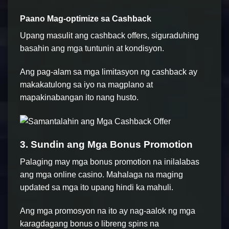
Paano Mag-optimize sa Cashback
Upang masulit ang cashback offers, siguraduhing
basahin ang mga tuntunin at kondisyon.
Ang pag-alam sa mga limitasyon ng cashback ay
makakatulong sa iyo na magplano at
mapakinabangan ito nang husto.
3. Sundin ang Mga Bonus Promotion
Palaging may mga bonus promotion na inilalabas
ang mga online casino. Mahalaga na maging
updated sa mga ito upang hindi ka mahuli.
Ang mga promosyon na ito ay nag-aalok ng mga
karagdagang bonus o libreng spins na