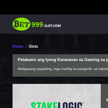
Skip
to
content
Home
/
Slots
Palakasin ang Iyong Karanasan sa Gaming sa 
Maligayang pagdating, mga mahilig sa panganib, sa nakak
I