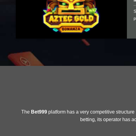
S
p
The
Bet999
platform has a very competitive structure i
betting, its operator has 